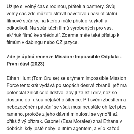
Užijte si volný čas s rodinou, přáteli a partnery. Svůj
volný čas zde můžete strávit návštěvou naší oficiální
filmové stránky, na kterou máte přístup kdykoli a
odkudkoli. Na stránkách filmů vyrobených pro vás,
ek*rtuk filmů ke shlédnutí. Zdarma máte také přístup k
filmům v dabingu nebo CZ jazyce.
Zde je úplná recenze Mission: Impossible Odplata -
První část (2023)
Ethan Hunt (Tom Cruise) se s týmem Impossible Mission
Force tentokrát vydává po stopách děsivé zbraně, jež má
potenciál zničit celé lidstvo, aby ji zajistil dřív, než se
dostane do rukou nějakého šílence. Při svém zběsilém a
nebezpečném pátrání se však musí neustále ohlížet přes
rameno, protože z jeho dávné minulosti se vynořil až
příliš živý přízrak. Gabriel (Esai Morales) znal Ethana v
dobách, kdy ještě nebyl elitním agentem, a ví o každé