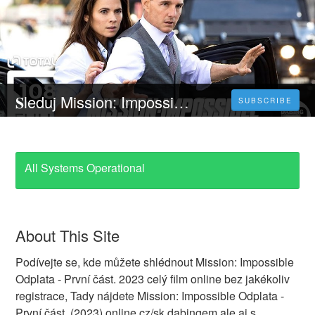
𝐒leduj Mission: Impossible 7 - 𝐂elý 𝐅ilm Online 2023 Česky CZ/SK DABING HD Kvalite
SUBSCRIBE
All Systems Operational
About This Site
Podívejte se, kde můžete shlédnout Mission: Impossible
Odplata - První část. 2023 celý film online bez jakékoliv
registrace, Tady nájdete Mission: Impossible Odplata -
První část. (2023) online cz/sk dabingem ale aj s