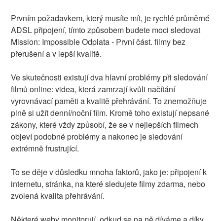
Prvním požadavkem, který musíte mít, je rychlé průměrné
ADSL připojení, tímto způsobem budete moci sledovat
Mission: Impossible Odplata - První část. filmy bez
přerušení a v lepší kvalitě.
Ve skutečnosti existují dva hlavní problémy při sledování
filmů online: videa, která zamrzají kvůli načítání
vyrovnávací paměti a kvalitě přehrávání. To znemožňuje
plně si užít denní/noční film. Kromě toho existují nepsané
zákony, které vždy způsobí, že se v nejlepších filmech
objeví podobné problémy a nakonec je sledování
extrémně frustrující.
To se děje v důsledku mnoha faktorů, jako je: připojení k
internetu, stránka, na které sledujete filmy zdarma, nebo
zvolená kvalita přehrávání.
Některé weby monitorují, odkud se na ně díváme a díky