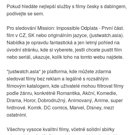
Pokud hledáte nejlepší služby s filmy česky s dabingem,
podívejte se sem.
Pro sledování Mission: Impossible Odplata - První část.
film v CZ, SK nebo originálním jazyce, (justwatch.asia).
Nabídka je opravdu fantastická a jen letmý pohled na
úvodní stránku, kde si vyberete, jestli chcete pustit film
nebo seriál, ukazuje, kolik toho na tomto webu najdete.
"justwatch.asia" je platforma, kde můžete zdarma
sledovat filmy bez reklam a legálně s rozsáhlým
filmovým katalogem, kde uživatelé mohou filtrovat filmy
podle žánru, konkrétně Romantika, Akční, Komedie,
Drama, Horor, Dobrodružný, Animovaný, Anime, super
hrdinové. Komik. DC comics, Marvel, Disney, mezi
ostatními.
Všechny vysoce kvalitní filmy, včetně solidní sbírky