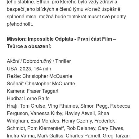
jeho slabině. Ethan, pro kterého bylo vždy zdraví a
bezpečí jeho blízkých a členů týmu víc než úspěšně
splněná mise, možná bude tentokrát muset své priority
přehodnotit.
Mission: Impossible Odplata - První část Film –
Tvůrce a obsazení:
Akční / Dobrodružný / Thriller
USA, 2023, 164 min
Režie: Christopher McQuarrie
Scénář: Christopher McQuarrie
Kamera: Fraser Taggart
Hudba: Lorne Balfe
Hrají: Tom Cruise, Ving Rhames, Simon Pegg, Rebecca
Ferguson, Vanessa Kirby, Hayley Atwell, Shea
Whigham, Esai Morales, Henry Czerny, Frederick
Schmidt, Pom Klementieff, Rob Delaney, Cary Elwes,
Indira Varma, Mark Gatiss, Charles Parnell, Greg Tarzan