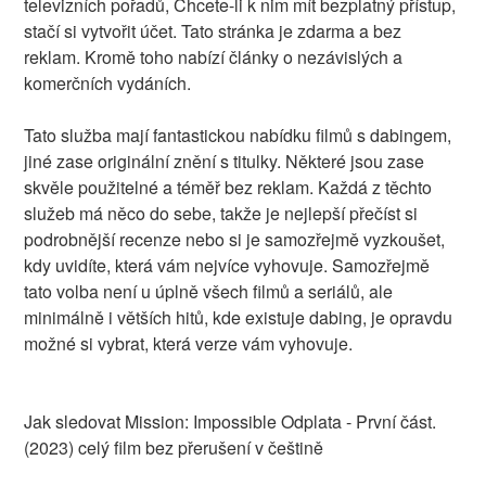
televizních pořadů, Chcete-li k nim mít bezplatný přístup,
stačí si vytvořit účet. Tato stránka je zdarma a bez
reklam. Kromě toho nabízí články o nezávislých a
komerčních vydáních.
Tato služba mají fantastickou nabídku filmů s dabingem,
jiné zase originální znění s titulky. Některé jsou zase
skvěle použitelné a téměř bez reklam. Každá z těchto
služeb má něco do sebe, takže je nejlepší přečíst si
podrobnější recenze nebo si je samozřejmě vyzkoušet,
kdy uvidíte, která vám nejvíce vyhovuje. Samozřejmě
tato volba není u úplně všech filmů a seriálů, ale
minimálně i větších hitů, kde existuje dabing, je opravdu
možné si vybrat, která verze vám vyhovuje.
Jak sledovat Mission: Impossible Odplata - První část.
(2023) celý film bez přerušení v češtině